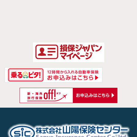
[%navi-pagenation%]