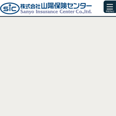
カテゴリー：お知らせ
[%article_list_start%]
[!% if (image.url!="") { %]
[!% } %]
[%article_date_notime_wa%]
[%title_short_22%]
[%article_short_50%]
more≫
[%category%]
[%article_list_end%]