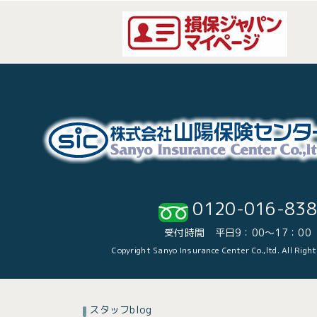
0120-016-838
受付時間 平日9：00～17：00
Copyright Sanyo Insurance Center Co.,ltd. All Righ
スタッフblog