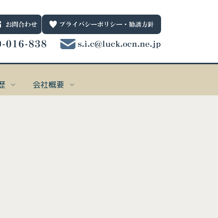
歴
会社概要
一般保険
お問合わせ先
001
個人向け
0120-016-838
ternet Explorerではサポートしていない技術を利用してblogを実装しており、
ternet Explorerではサポートしていない技術を利用してblogを実装しており、
ternet Explorerではサポートしていない技術を利用してblogを実装しており、
ternet Explorerではサポートしていない技術を利用してblogを実装しており、
受付時間 平日9：00～17：00
nternet Explorerでは表示できません。
nternet Explorerでは表示できません。
nternet Explorerでは表示できません。
nternet Explorerでは表示できません。
38
法人向け
e_date_notime_wa%]
されない場合は、Microsoft Edge
されない場合は、Microsoft Edge、
されない場合は、Microsoft Edge
されない場合は、Microsoft Edge
、
、
、
Google Chrome
Google Chrome
Google Chrome
Google Chrome
、
、
、
、
Firefox
Firefox
Firefox
Firefox
を使用してく
を使用してく
を使用してく
を使用してく
い。
い。
い。
い。
引受保険会社
0782
61