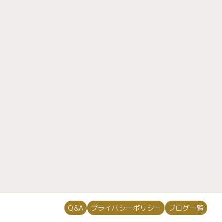
648
64
725
34
[%category%]
[%tags%]
次のページへ
Q&A
プライバシーポリシー
ブログ一覧