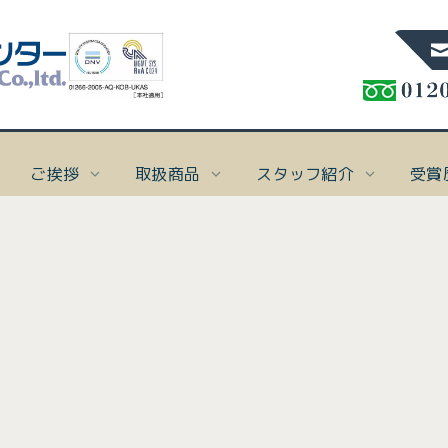
ご挨拶
取扱商品
スタッフ紹介
受賞
%]
ト保険
概要
スタッフblog
ご挨拶
スタッフ紹介
受賞歴
アクセス
本 社
TEL:086-276-7
け
要
blog一覧
ご挨拶
取締役会長 太田一郎
受賞歴
In
In
In
In
「I
「I
「I
「I
FAX:086-276-68
ナ業者様向け保険
念
代表取締役社長 守田敏英
[%articl
表示
表示
表示
表示
お知らせ一覧
ださ
ださ
ださ
ださ
専務取締役 高山美樹
マリン事業部
TEL:086-201-
ト保険
[%list_end%]
お知らせ一覧
バシーポリシー
スタッフ一覧
FAX:086-201-66
け
[%article%]