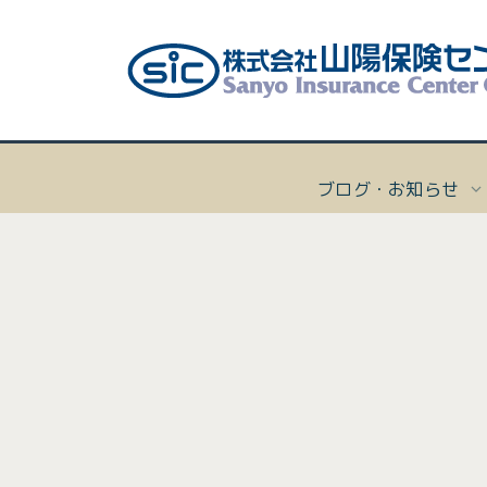
ブログ・お知らせ
[%title
ボー
会社
個人向
会社概
マリー
経営理
[%list_start%]
沿革
ヨッ
プライ
個人向