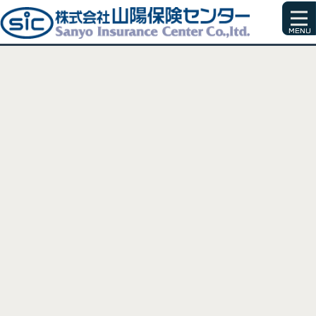
[%title%]
[%article_date_notime_wa%]
[%list_start%]
[%list_end%]
[%article%]
[%category%]
[%tags%]