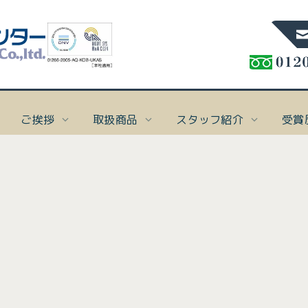
ご挨拶
取扱商品
スタッフ紹介
受賞
%]
ト保険
概要
スタッフblog
ご挨拶
スタッフ紹介
受賞歴
アクセス
本 社
TEL:086-276-7
け
要
blog一覧
ご挨拶
取締役会長 太田一郎
受賞歴
In
In
In
In
「I
「I
「I
「I
FAX:086-276-68
ナ業者様向け保険
念
代表取締役社長 守田敏英
[%articl
表示
表示
表示
表示
お知らせ一覧
ださ
ださ
ださ
ださ
専務取締役 高山美樹
マリン事業部
TEL:086-201-
ト保険
[%list_end%]
お知らせ一覧
バシーポリシー
スタッフ一覧
FAX:086-201-66
け
[%article%]