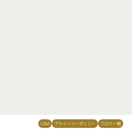
648
64
725
34
[%category%]
[%tags%]
次のページへ
Q&A
プライバシーポリシー
ブログ一覧