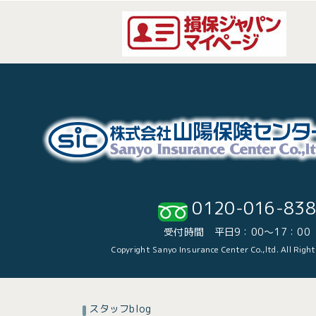
0120-016-838
受付時間 平日9：00～17：00
Copyright Sanyo Insurance Center Co.,ltd. All Righ
スタッフblog