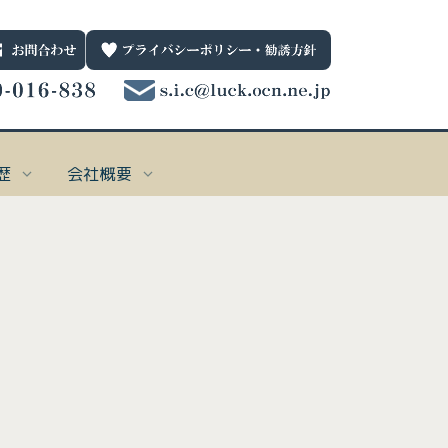
歴
会社概要
一般保険
お問合わせ先
001
個人向け
0120-016-838
ternet Explorerではサポートしていない技術を利用してblogを実装しており、
ternet Explorerではサポートしていない技術を利用してblogを実装しており、
ternet Explorerではサポートしていない技術を利用してblogを実装しており、
ternet Explorerではサポートしていない技術を利用してblogを実装しており、
受付時間 平日9：00～17：00
nternet Explorerでは表示できません。
nternet Explorerでは表示できません。
nternet Explorerでは表示できません。
nternet Explorerでは表示できません。
38
法人向け
e_date_notime_wa%]
されない場合は、Microsoft Edge
されない場合は、Microsoft Edge、
されない場合は、Microsoft Edge
されない場合は、Microsoft Edge
、
、
、
Google Chrome
Google Chrome
Google Chrome
Google Chrome
、
、
、
、
Firefox
Firefox
Firefox
Firefox
を使用してく
を使用してく
を使用してく
を使用してく
い。
い。
い。
い。
引受保険会社
0782
61