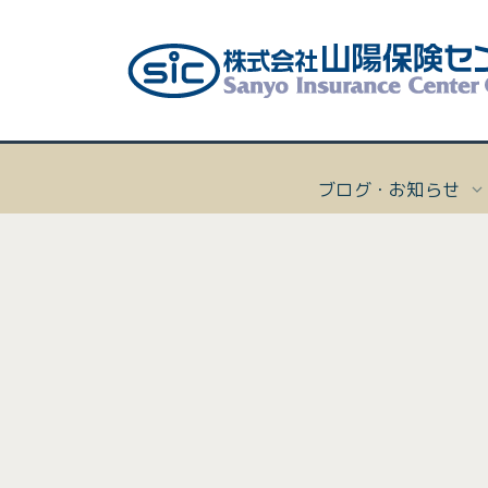
ブログ・お知らせ
[%title
ボー
会社
個人向
会社概
マリー
経営理
[%list_start%]
沿革
ヨッ
プライ
個人向