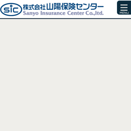
[%title%]
[%article_date_notime_wa%]
[%list_start%]
[%list_end%]
[%article%]
[%category%]
[%tags%]