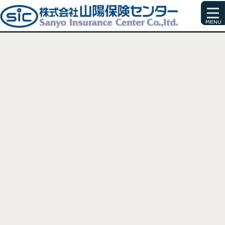
[%title%]
[%article_date_notime_wa%]
[%list_start%]
[%list_end%]
[%article%]
[%category%]
[%tags%]