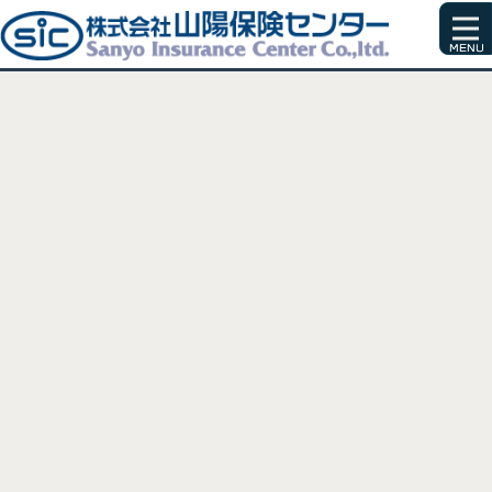
[%title%]
[%article_date_notime_wa%]
[%list_start%]
[%list_end%]
[%article%]
[%category%]
[%tags%]