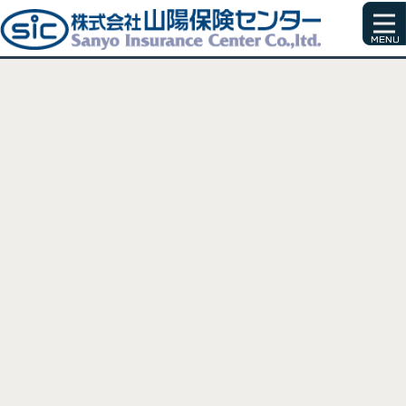
[%title%]
[%article_date_notime_wa%]
[%list_start%]
[%list_end%]
[%article%]
[%category%]
[%tags%]