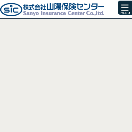
[%title%]
[%article_date_notime_wa%]
[%list_start%]
[%list_end%]
[%article%]
[%category%]
[%tags%]