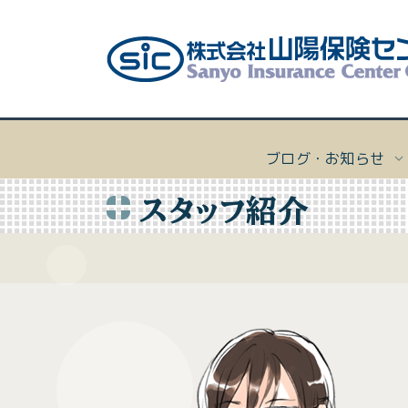
ブログ・お知らせ
スタッフ紹介
ボー
会社
個人向
会社概
マリー
経営理
沿革
ヨッ
プライ
個人向