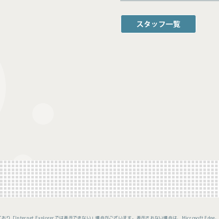
玉野Office
TEL:0863-31-1
ナ業者様向け保険
FAX:0863-31-16
レット
津山Office
TEL:0868-35-2
FAX:0868-35-27
おり「Internet Explorerでは表示できない」場合がございます。表示されない場合は、Microsoft Edge