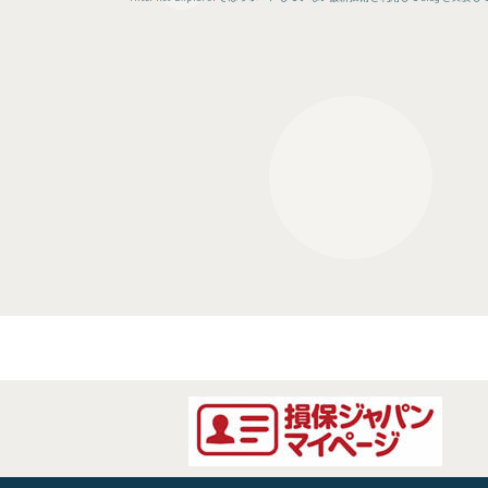
[!% if (image.url!="") { %]
[!%
} %]
[%title_short_17%]