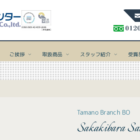
ご挨拶
取扱商品
スタッフ紹介
受賞
ト保険
概要
スタッフblog
ご挨拶
スタッフ紹介
受賞歴
アクセス
本 社
TEL:086-276-7
け
要
blog一覧
ご挨拶
取締役会長 太田一郎
受賞歴
In
In
In
In
「I
「I
「I
「I
FAX:086-276-68
ナ業者様向け保険
念
代表取締役社長 守田敏英
表示
表示
表示
表示
お知らせ一覧
Tamano Branch BO
ださ
ださ
ださ
ださ
専務取締役 高山美樹
マリン事業部
TEL:086-201-
ト保険
Sakakibara Sa
お知らせ一覧
バシーポリシー
スタッフ一覧
FAX:086-201-66
け