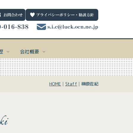
歴
会社概要
一般保険
お問合わせ先
001
HOME
|
Staff
|
榊原佐紀
個人向け
0120-016-838
ternet Explorerではサポートしていない技術を利用してblogを実装しており、
ternet Explorerではサポートしていない技術を利用してblogを実装しており、
ternet Explorerではサポートしていない技術を利用してblogを実装しており、
ternet Explorerではサポートしていない技術を利用してblogを実装しており、
受付時間 平日9：00～17：00
nternet Explorerでは表示できません。
nternet Explorerでは表示できません。
nternet Explorerでは表示できません。
nternet Explorerでは表示できません。
38
法人向け
されない場合は、Microsoft Edge
されない場合は、Microsoft Edge、
されない場合は、Microsoft Edge
されない場合は、Microsoft Edge
、
、
、
Google Chrome
Google Chrome
Google Chrome
Google Chrome
、
、
、
、
Firefox
Firefox
Firefox
Firefox
を使用してく
を使用してく
を使用してく
を使用してく
い。
い。
い。
い。
引受保険会社
0782
ki
61